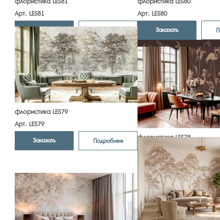
флористика LES81
флористика LES80
Арт. LES81
Арт. LES80
Заказать
Заказать
Подробнее
П
флористика LES79
Арт. LES79
флористика LES78
Заказать
Подробнее
Арт. LES78
Заказать
П