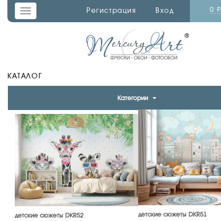
0 
Регистрация
Вход
Toggle
navigation
КАТАЛОГ
Категории
детские сюжеты DKR51
детские сюжеты DKR52