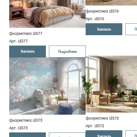
флористика LES76
Арт. LES76
Заказать
П
флористика LES77
Арт. LES77
Заказать
Подробнее
флористика LES72
флористика LES73
Арт. LES72
Арт. LES73
Заказать
П