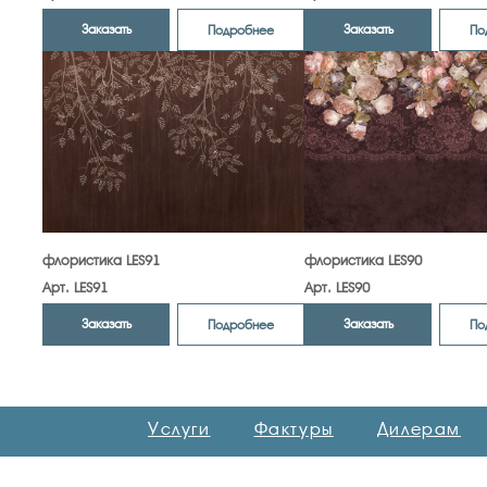
Заказать
Заказать
Подробнее
По
флористика LES91
флористика LES90
Арт. LES91
Арт. LES90
Заказать
Заказать
Подробнее
По
Услуги
Фактуры
Дилерам