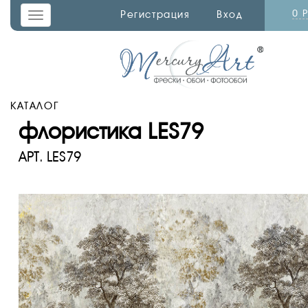
0 
Регистрация
Вход
Toggle
navigation
КАТАЛОГ
флористика LES79
АРТ.
LES79