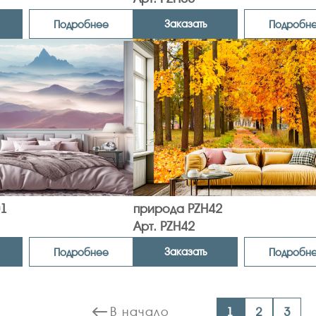
Заказать
Подробнее
Подробн
1
природа PZH42
Арт. PZH42
Заказать
Подробнее
Подробн
В начало
1
2
3