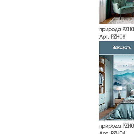
природа PZH0
Арт. PZH08
Заказать
природа PZH0
Арт. PZH04