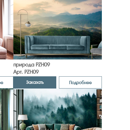
природа PZH09
Арт. PZH09
Заказать
ее
Подробнее