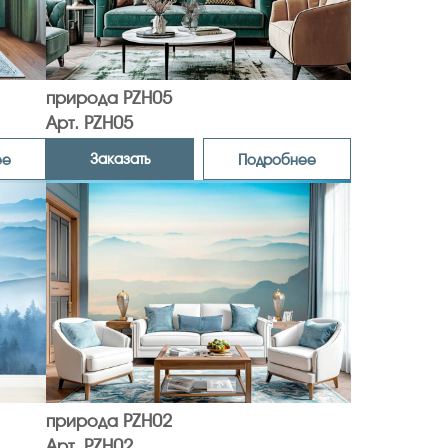
природа PZH05
Арт. PZH05
Заказать
ее
Подробнее
природа PZH02
Арт. PZH02