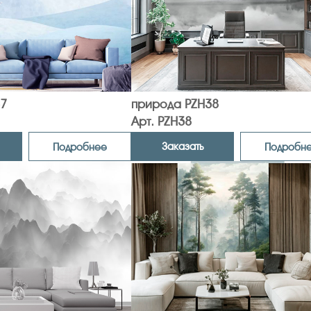
7
природа PZH38
Арт. PZH38
Заказать
Подробнее
Подробн