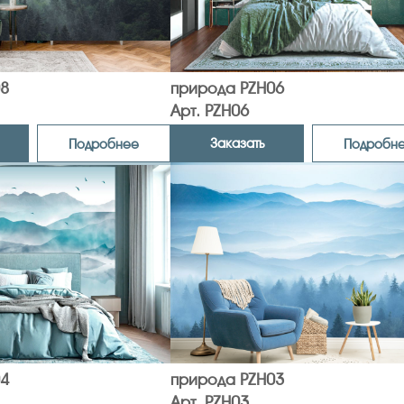
8
природа PZH06
Арт. PZH06
Заказать
Подробнее
Подробн
4
природа PZH03
Арт. PZH03