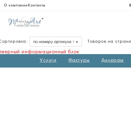
О компании
Контакты
Сортировка:
Товаров на стран
по номеру артикула ↑
еверный информационный блок
Услуги
Фактуры
Дилерам