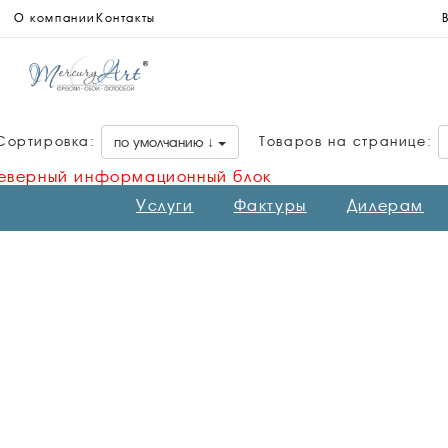
О компании
Контакты
Сортировка:
Товаров на странице:
по умолчанию ↓
еверный информационный блок
Услуги
Фактуры
Дилерам