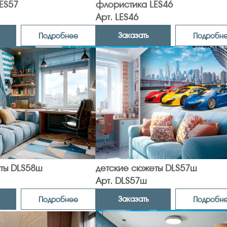
ES57
флористика LES46
Арт. LES46
Заказать
Подробнее
Подробн
ты DLS58ш
детские сюжеты DLS57ш
Арт. DLS57ш
Заказать
Подробнее
Подробн