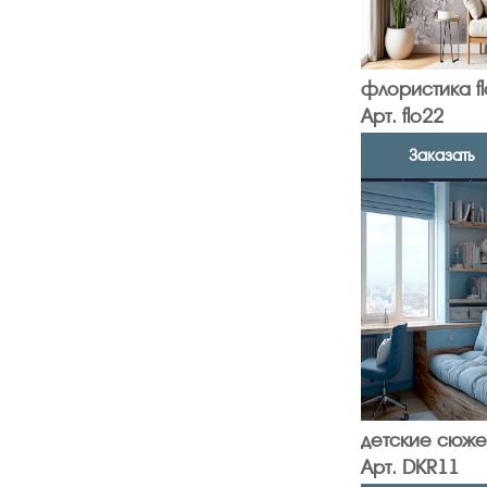
флористика f
Арт. flo22
Заказать
детские сюже
Арт. DKR11