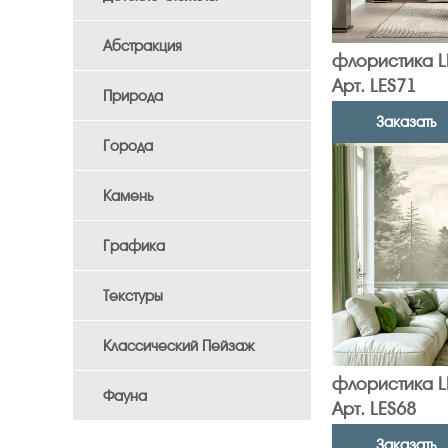
Абстракция
флористика L
Арт. LES71
Природа
Заказать
Города
Камень
Графика
Текстуры
Классический Пейзаж
флористика L
Фауна
Арт. LES68
Заказать