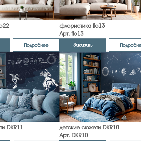
lo22
флористика flo13
Арт. flo13
Заказать
Подробнее
Подробн
ты DKR11
детские сюжеты DKR10
Арт. DKR10