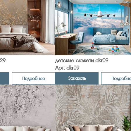
n29
детские сюжеты dkr09
Арт. dkr09
Заказать
Подробнее
Подробн