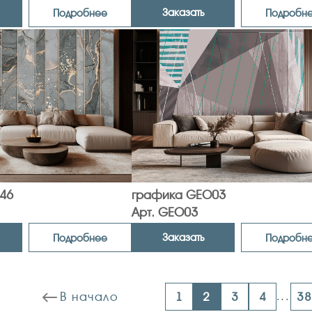
Заказать
Подробнее
Подробн
46
графика GEO03
Арт. GEO03
Заказать
Подробнее
Подробн
В начало
1
2
3
4
...
3