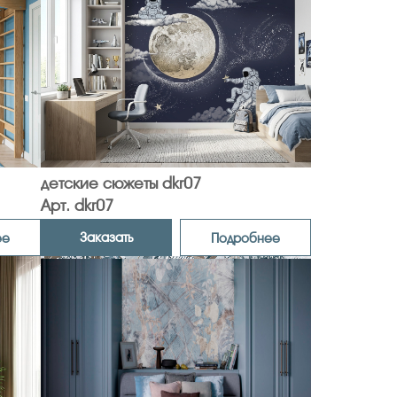
детские сюжеты dkr07
Арт. dkr07
Заказать
ее
Подробнее