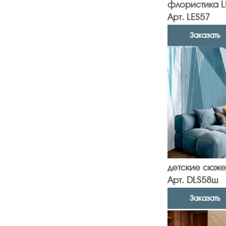
флористика L
Арт. LES57
Заказать
детские сюже
Арт. DLS58ш
Заказать