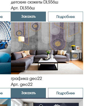
детские сюжеты DLS56ш
Арт. DLS56ш
Заказать
ее
Подробнее
графика geo22
Арт. geo22
Заказать
ее
Подробнее