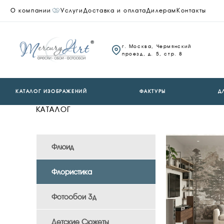
О компании
Услуги
Доставка и оплата
Дилерам
Контакты
г. Москва, Чермянский
проезд, д. 5, стр. 8
КАТАЛОГ ИЗОБРАЖЕНИЙ
ФАКТУРЫ
Д
КАТАЛОГ
Флюид
Флористика
Фотообои 3д
Детские Сюжеты