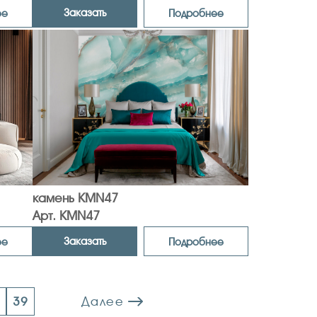
Заказать
ее
Подробнее
камень KMN47
Арт. KMN47
Заказать
ее
Подробнее
Далее
8
39