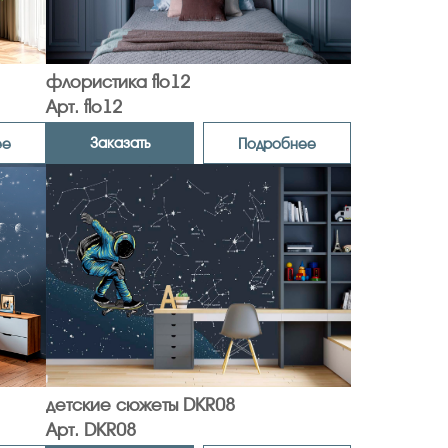
флористика flo12
Арт. flo12
Заказать
ее
Подробнее
детские сюжеты DKR08
Арт. DKR08