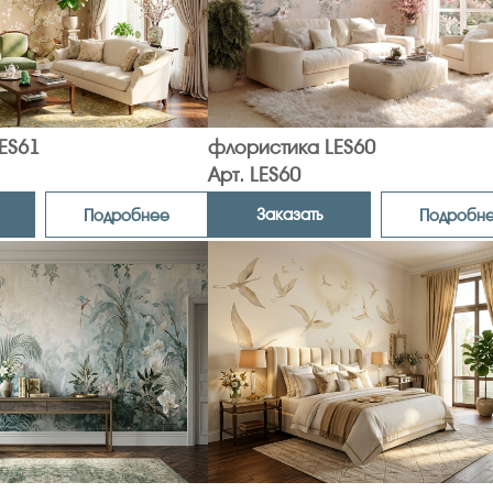
ES61
флористика LES60
Арт. LES60
Заказать
Подробнее
Подробн