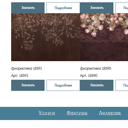
Заказать
Заказать
Подробнее
По
флористика LES91
флористика LES90
Арт. LES91
Арт. LES90
Заказать
Заказать
Подробнее
По
Услуги
Фактуры
Дилерам