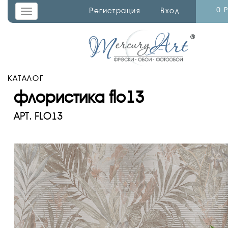
0 
Регистрация
Вход
Toggle
navigation
КАТАЛОГ
флористика flo13
АРТ.
FLO13