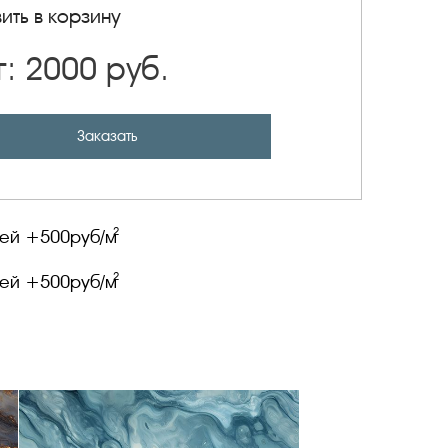
ить в корзину
г:
2000
руб.
Заказать
2
лей +
500
руб/м
2
лей +
500
руб/м