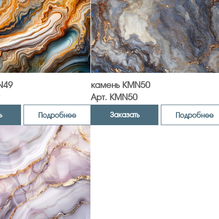
N49
камень KMN50
Арт. KMN50
ь
Заказать
Подробнее
Подробнее