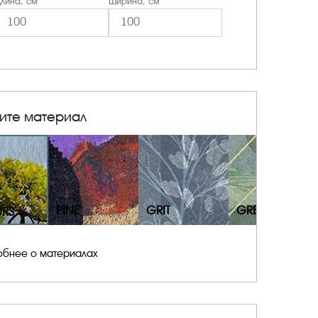
лина, см
Ширина, см
ите материал
PINE
GRIT
GRESS
URS
обнее о материалах