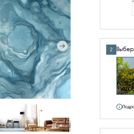
Д
Выбер
2
VELO
Подр