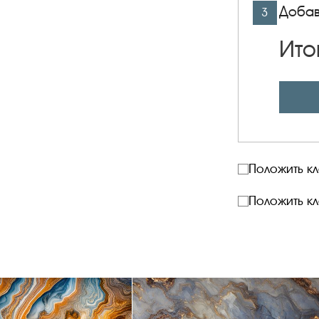
Добав
3
Ито
Положить к
Положить к