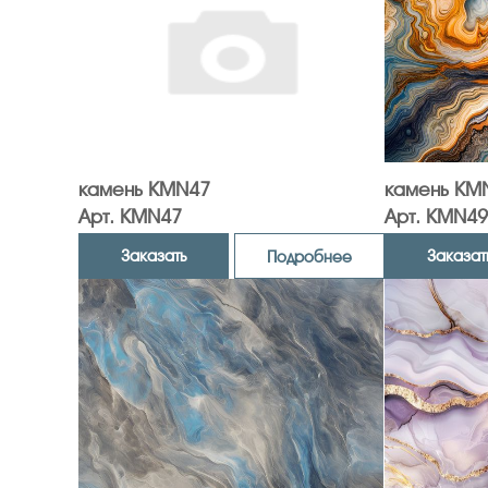
камень KMN47
камень KM
Арт. KMN47
Арт. KMN49
Заказать
Заказат
Подробнее