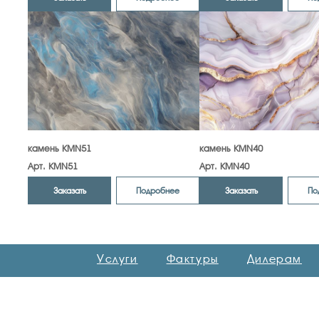
камень KMN51
камень KMN40
Арт. KMN51
Арт. KMN40
Заказать
Заказать
Подробнее
По
Услуги
Фактуры
Дилерам