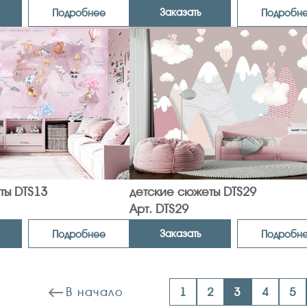
Заказать
Подробнее
Подробн
ты DTS13
детские сюжеты DTS29
Арт. DTS29
Заказать
Подробнее
Подробн
В начало
1
2
3
4
5