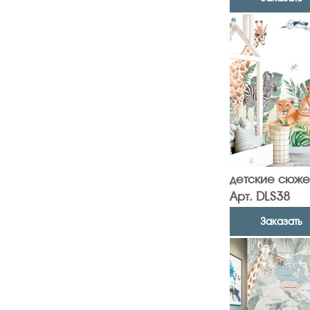
детские сюже
Арт. DLS38
Заказать