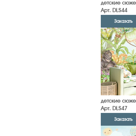
детские сюже
Арт. DLS44
Заказать
детские сюже
Арт. DLS47
Заказать