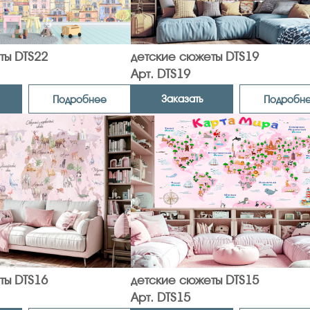
ты DTS22
детские сюжеты DTS19
Арт. DTS19
Заказать
Подробнее
Подробн
ты DTS16
детские сюжеты DTS15
Арт. DTS15