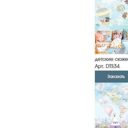
детские сюже
Арт. DTS34
Заказать