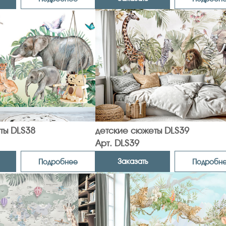
ты DLS38
детские сюжеты DLS39
Арт. DLS39
Заказать
Подробнее
Подробн