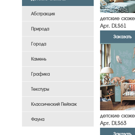
Абстракция
детские сюже
Арт. DLS61
Природа
Заказать
Города
Камень
Графика
Текстуры
Классический Пейзаж
детские сюже
Фауна
Арт. DLS63
Заказать