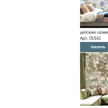
детские сюже
Арт. DLS41
Заказать