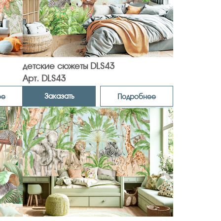
детские сюжеты DLS43
Арт. DLS43
Заказать
ее
Подробнее