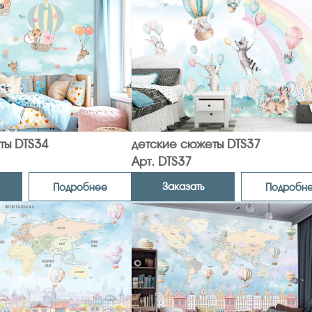
ты DTS34
детские сюжеты DTS37
Арт. DTS37
Заказать
Подробнее
Подробн