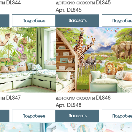
ты DLS44
детские сюжеты DLS45
Арт. DLS45
Заказать
Подробнее
Подробн
ты DLS47
детские сюжеты DLS48
Арт. DLS48
Заказать
Подробнее
Подробн