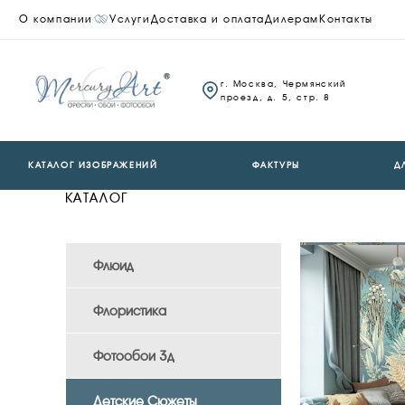
О компании
Услуги
Доставка и оплата
Дилерам
Контакты
г. Москва, Чермянский
проезд, д. 5, стр. 8
КАТАЛОГ ИЗОБРАЖЕНИЙ
ФАКТУРЫ
Д
КАТАЛОГ
Флюид
Флористика
Фотообои 3д
Детские Сюжеты