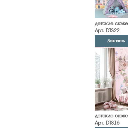
детские сюже
Арт. DTS22
Заказать
детские сюже
Арт. DTS16