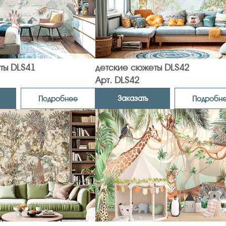
ты DLS41
детские сюжеты DLS42
Арт. DLS42
Заказать
Подробнее
Подробн