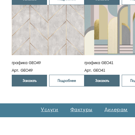
графика GEO49
графика GEO41
Арт. GEO49
Арт. GEO41
Заказать
Заказать
Подробнее
По
Услуги
Фактуры
Дилерам