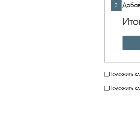
Добав
3
Ито
Положить к
Положить к