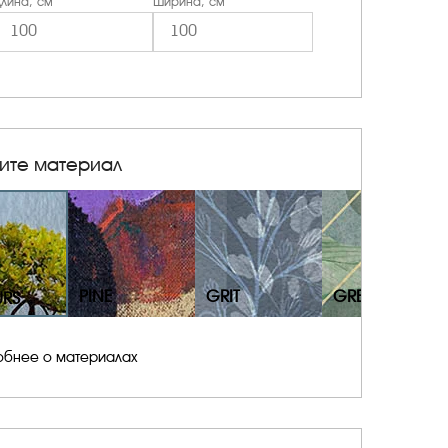
лина, см
Ширина, см
ите материал
PINE
GRIT
GRESS
URS
обнее о материалах