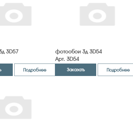
3д 3D57
фотообои 3д 3D54
Арт. 3D54
ь
Заказать
Подробнее
Подробнее