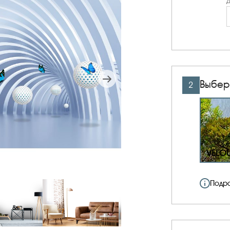
Д
Выбер
2
VELO
Подр