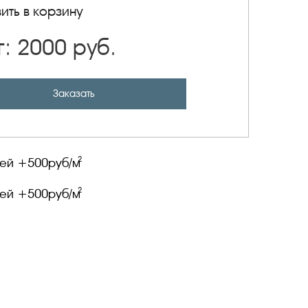
ить в корзину
г:
2000
руб.
Заказать
2
лей +
500
руб/м
2
лей +
500
руб/м