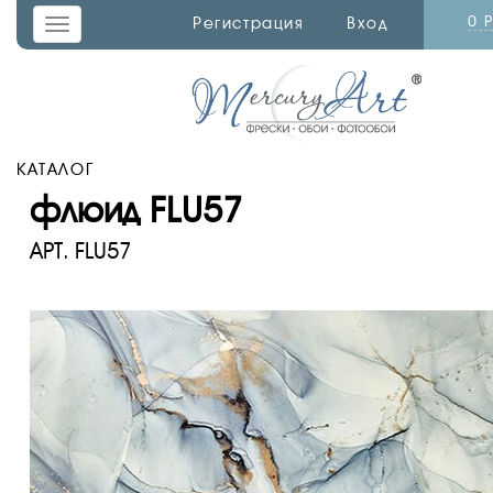
0 
Регистрация
Вход
Toggle
navigation
КАТАЛОГ
флюид FLU57
АРТ.
FLU57