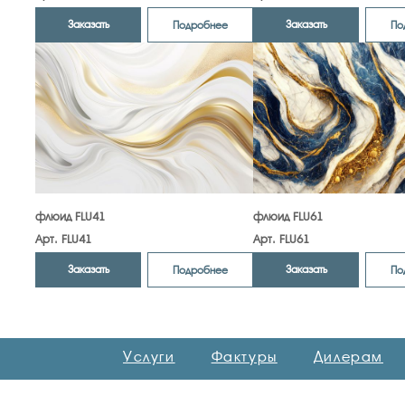
Заказать
Заказать
Подробнее
По
флюид FLU41
флюид FLU61
Арт. FLU41
Арт. FLU61
Заказать
Заказать
Подробнее
По
Услуги
Фактуры
Дилерам