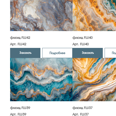
флюид FLU42
флюид FLU40
Арт. FLU42
Арт. FLU40
Заказать
Заказать
Подробнее
По
флюид FLU39
флюид FLU37
Арт. FLU39
Арт. FLU37