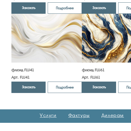
Заказать
Заказать
Подробнее
По
флюид FLU41
флюид FLU61
Арт. FLU41
Арт. FLU61
Заказать
Заказать
Подробнее
По
Услуги
Фактуры
Дилерам