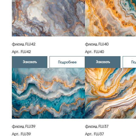
флюид FLU42
флюид FLU40
Арт. FLU42
Арт. FLU40
Заказать
Заказать
Подробнее
По
флюид FLU39
флюид FLU37
Арт. FLU39
Арт. FLU37