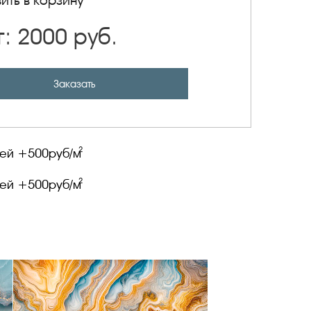
ить в корзину
г:
2000
руб.
Заказать
2
лей +
500
руб/м
2
лей +
500
руб/м