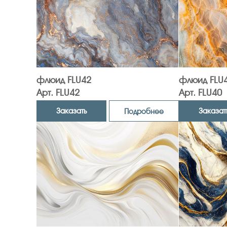
флюид FLU42
флюид FLU
Арт. FLU42
Арт. FLU40
Заказать
Заказат
Подробнее