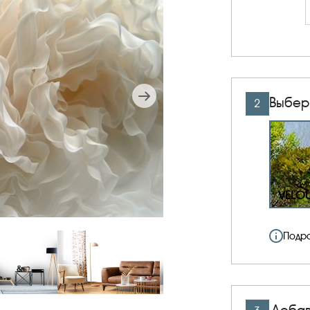
Выбер
2
VELO
Подр