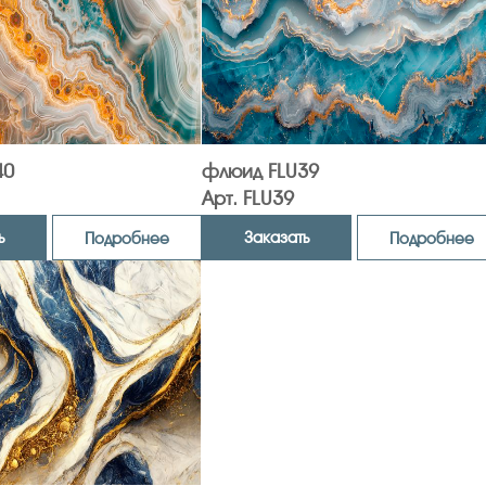
40
флюид FLU39
Арт. FLU39
ь
Заказать
Подробнее
Подробнее