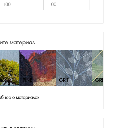
ите материал
PINE
GRIT
GRESS
URS
обнее о материалах