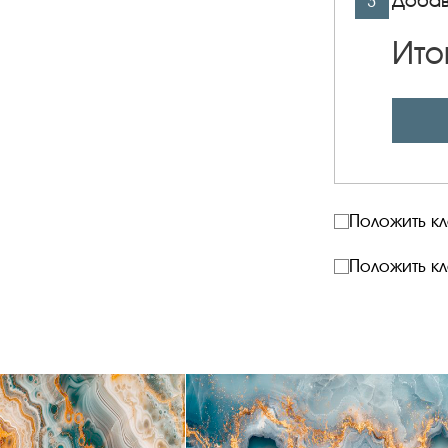
Добав
3
Ито
Положить к
Положить к