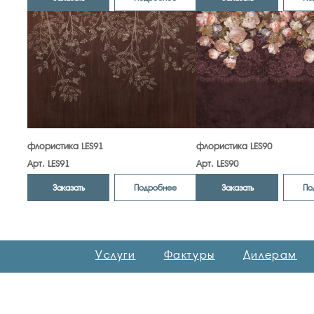
флористика LES91
флористика LES90
Арт. LES91
Арт. LES90
Заказать
Заказать
Подробнее
По
Услуги
Фактуры
Дилерам