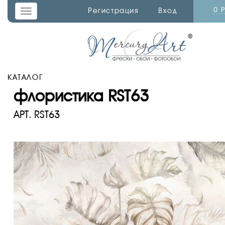
0 
Регистрация
Вход
Toggle
navigation
КАТАЛОГ
флористика RST63
АРТ.
RST63