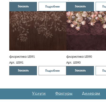
Заказать
Заказать
Подробнее
По
флористика LES91
флористика LES90
Арт. LES91
Арт. LES90
Заказать
Заказать
Подробнее
По
Услуги
Фактуры
Дилерам