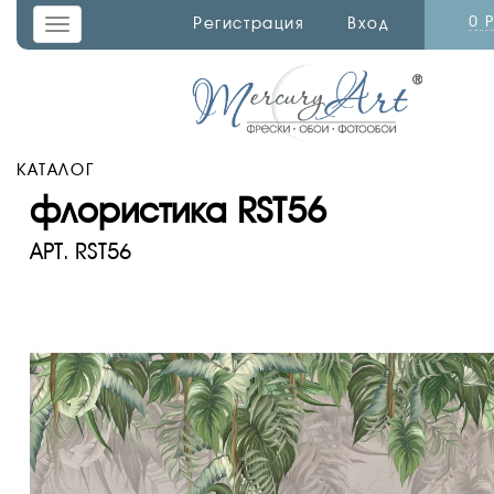
0 
Регистрация
Вход
Toggle
navigation
КАТАЛОГ
флористика RST56
АРТ.
RST56