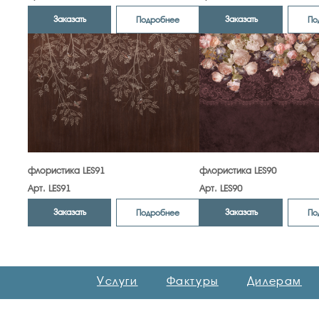
Заказать
Заказать
Подробнее
По
флористика LES91
флористика LES90
Арт. LES91
Арт. LES90
Заказать
Заказать
Подробнее
По
Услуги
Фактуры
Дилерам