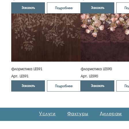
Заказать
Заказать
Подробнее
По
флористика LES91
флористика LES90
Арт. LES91
Арт. LES90
Заказать
Заказать
Подробнее
По
Услуги
Фактуры
Дилерам