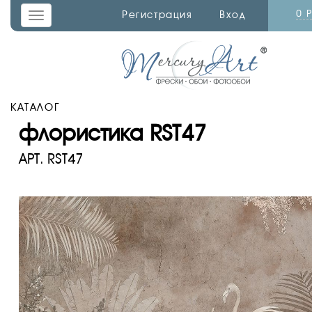
0 
Регистрация
Вход
Toggle
navigation
КАТАЛОГ
флористика RST47
АРТ.
RST47