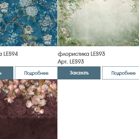
 LES94
флористика LES93
Арт. LES93
ь
Заказать
Подробнее
Подробнее