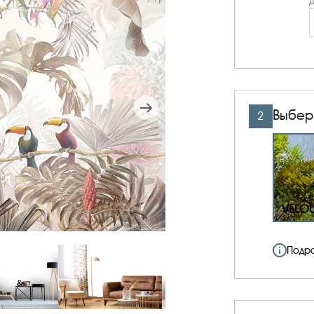
Д
Выбер
2
VELO
Подр