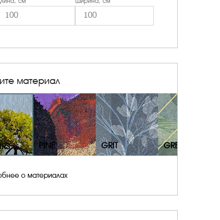
лина, см
Ширина, см
ите материал
PINE
GRIT
GRESS
URS
обнее о материалах