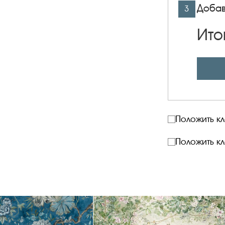
Добав
3
Ито
Положить к
Положить к