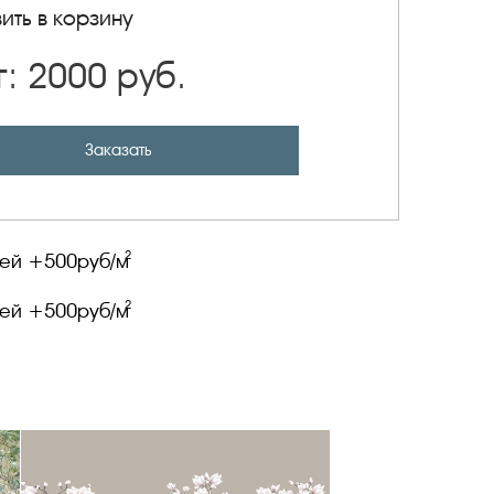
ить в корзину
г:
2000
руб.
Заказать
2
лей +
500
руб/м
2
лей +
500
руб/м