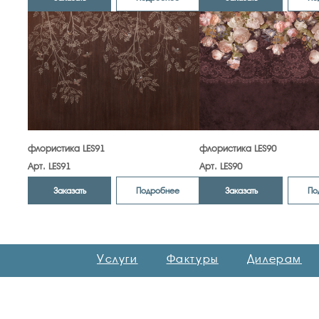
флористика LES91
флористика LES90
Арт. LES91
Арт. LES90
Заказать
Заказать
Подробнее
По
Услуги
Фактуры
Дилерам