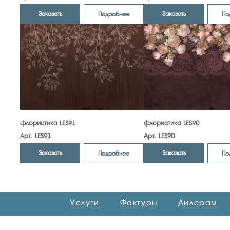
Заказать
Заказать
Подробнее
По
флористика LES91
флористика LES90
Арт. LES91
Арт. LES90
Заказать
Заказать
Подробнее
По
Услуги
Фактуры
Дилерам