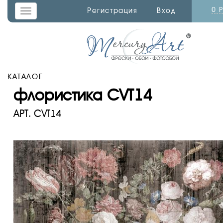
0 
Регистрация
Вход
Toggle
navigation
КАТАЛОГ
флористика CVT14
АРТ.
CVT14