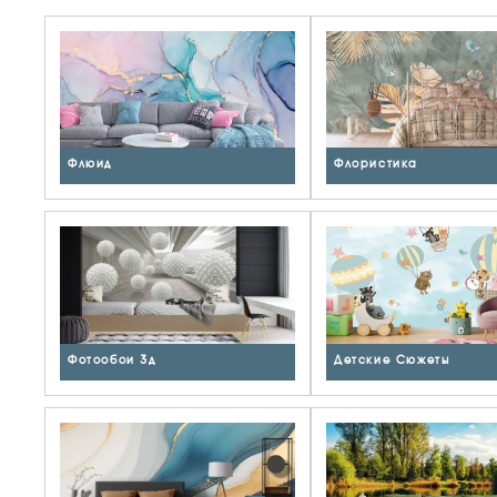
Флюид
Флористика
Фотообои 3д
Детские Сюжеты