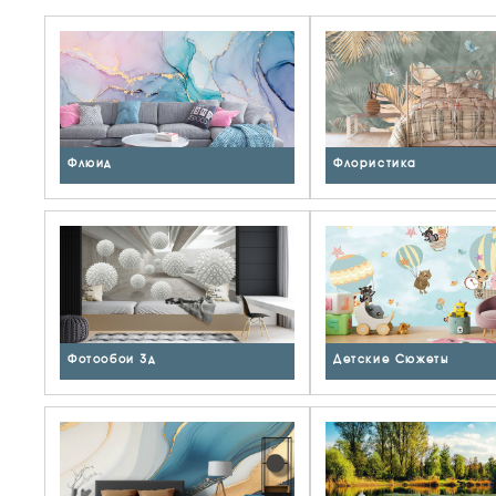
Флюид
Флористика
Фотообои 3д
Детские Сюжеты