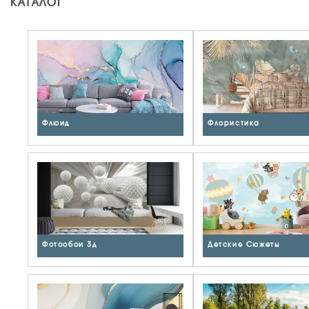
КАТАЛОГ
Флюид
Флористика
Фотообои 3д
Детские Сюжеты