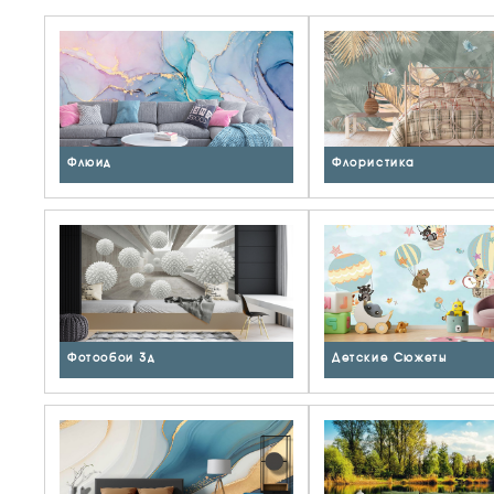
Флюид
Флористика
Фотообои 3д
Детские Сюжеты