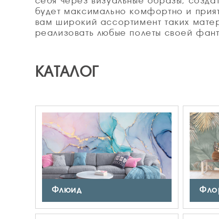
себя через визуальные образы, создат
будет максимально комфортно и прия
вам широкий ассортимент таких матер
реализовать любые полеты своей фант
КАТАЛОГ
Флюид
Фло