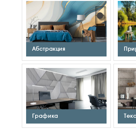
Абстракция
При
Графика
Тек