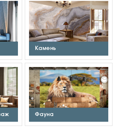
Камень
заж
Фауна