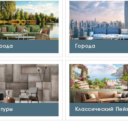
рода
Города
стуры
Классический Пей